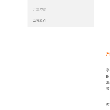
共享空间
系统软件
产
字
的
源
带
控