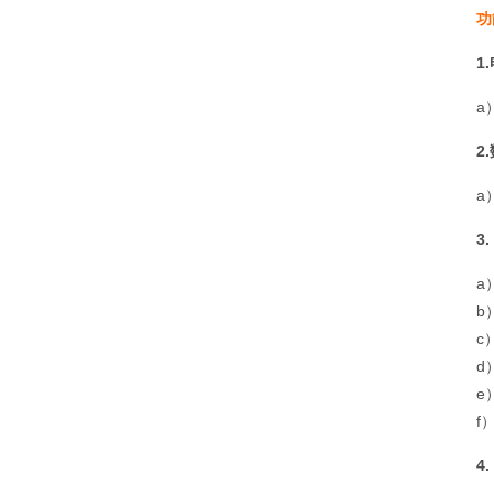
功
1
a
2
a
3
a
b
c
d
e
f
4