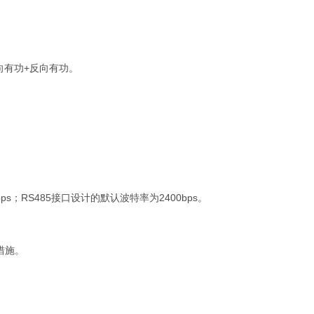
向有功+反向有功。
0bps；RS485接口设计的默认波特率为2400bps。
措施。