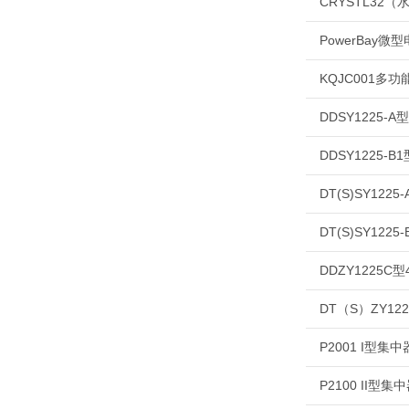
CRYSTL32
PowerBay
KQJC001多
DDSY1225-
DDSY1225-
DT(S)SY12
DT(S)SY12
DDZY1225
DT（S）ZY12
P2001 I型集
P2100 II型