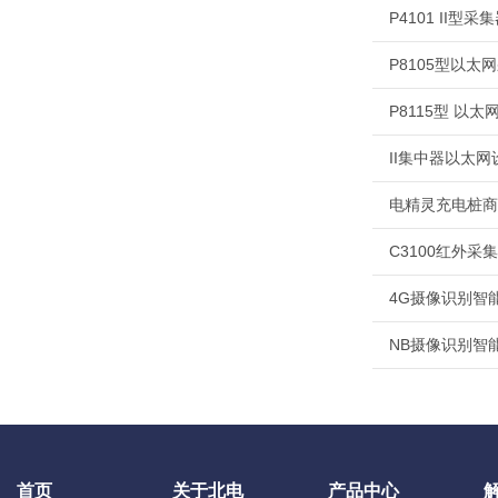
P4101 II型
P8105型以太
P8115型 以
II集中器以太
电精灵充电桩商
C3100红外采
4G摄像识别智
NB摄像识别智
首页
关于北电
产品中心