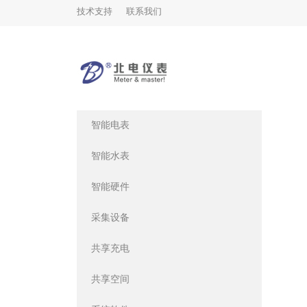
技术支持
联系我们
PRODUCTS
产品中心
智能电表
智能水表
智能硬件
采集设备
共享充电
共享空间