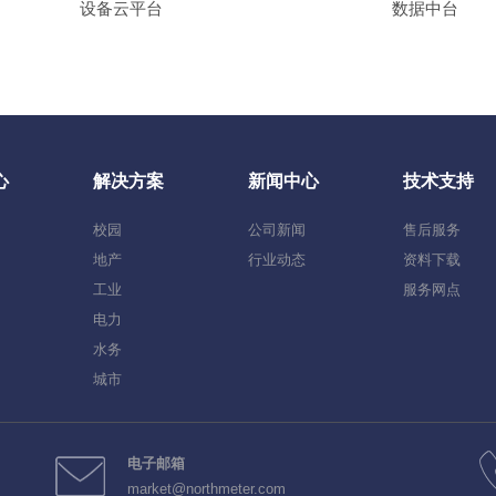
设备云平台
数据中台
心
解决方案
新闻中心
技术支持
校园
公司新闻
售后服务
地产
行业动态
资料下载
工业
服务网点
电力
水务
城市
电子邮箱
market@northmeter.com