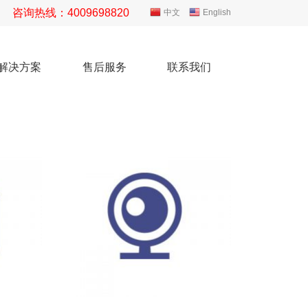
咨询热线：4009698820
中文
English
解决方案
售后服务
联系我们