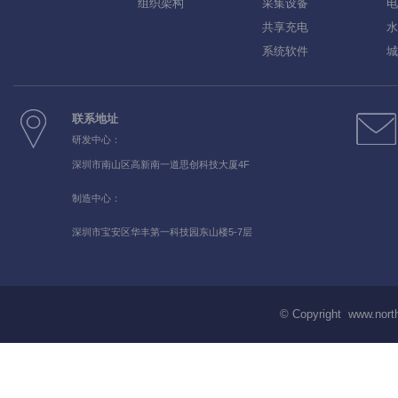
组织架构
采集设备
电
共享充电
水
系统软件
城
联系地址
研发中心：
深圳市南山区高新南一道思创科技大厦4F
制造中心：
深圳市宝安区华丰第一科技园东山楼5-7层
© Copyright www