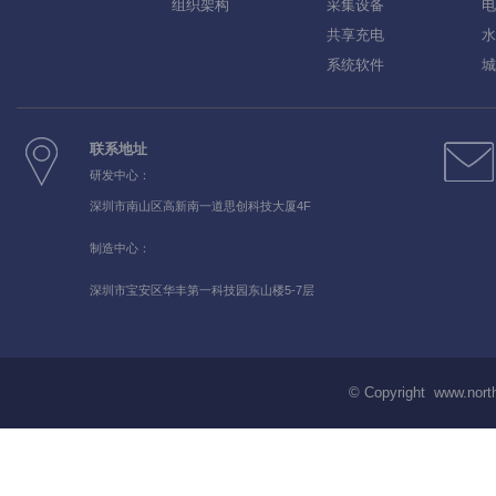
组织架构
采集设备
电
共享充电
水
系统软件
城
联系地址
研发中心：
深圳市南山区高新南一道思创科技大厦4F
制造中心：
深圳市宝安区华丰第一科技园东山楼5-7层
© Copyright www