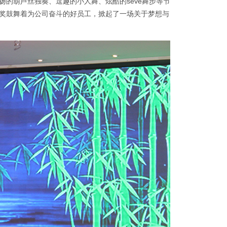
的葫芦丝独奏、逗趣的小人舞、炫酷的seve舞步等节
奖鼓舞着为公司奋斗的好员工，掀起了一场关于梦想与