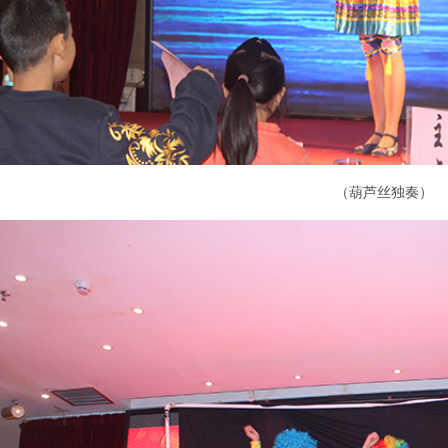
（葫芦丝独奏）