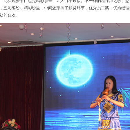
此次晚会节目也是精彩纷呈、让人目不暇接。不一样的程序猿之歌、悠扬
，五彩缤纷，精彩纷呈，中间还穿插了颁奖环节，优秀员工奖，优秀经理
获的狂欢。